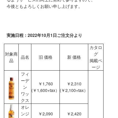
今後ともよろしくお願い申し上げます。
実施日程：2022年10月1日ご注文分より
カタロ
対象商
グ
品名
旧 価格
新 価格
品
掲載ペ
ージ
フィ
ーデ
￥1,760
￥2,310
ン
(￥1,600+tax）
(￥2,100+tax）
ワッ
クス
オレ
ンジ
￥2,090
￥2,420