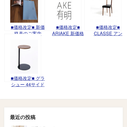
■価格改定■ 新価
■価格改定■
■価格改定■
格表のご案内
ARIAKE 新価格
CLASSE アン
（2021年）
表のご案内
ボ・ラルゴ チ
（2022年）
ェア
■価格改定■ グラ
シュー 44サイド
テーブル
最近の投稿