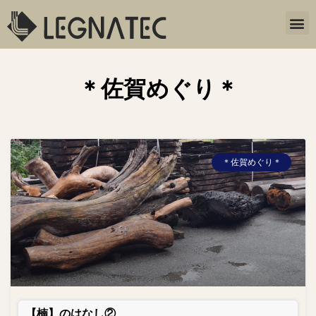
＊佐賀めぐり＊
＊佐賀めぐり＊
【楠】のはなし②