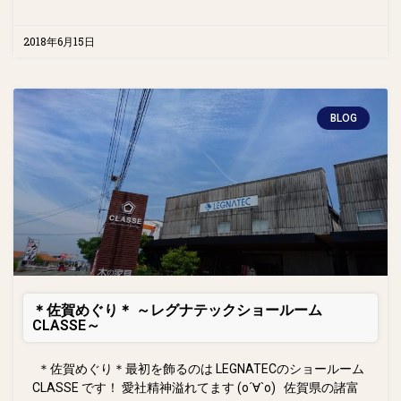
2018年6月15日
BLOG
＊佐賀めぐり＊ ～レグナテックショールーム
CLASSE～
＊佐賀めぐり＊最初を飾るのは LEGNATECのショールーム
CLASSE です！ 愛社精神溢れてます (о´∀`о) 佐賀県の諸富