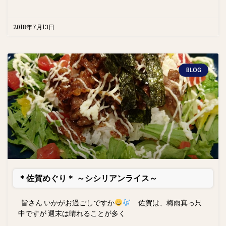
2018年7月13日
BLOG
＊佐賀めぐり＊ ～シシリアンライス～
皆さん いかがお過ごしですか
佐賀は、梅雨真っ只
中ですが 週末は晴れることが多く