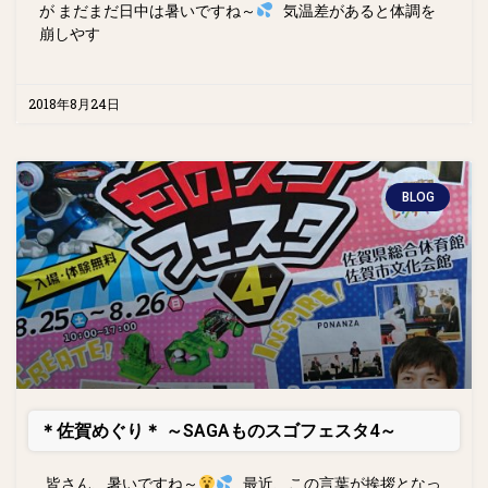
が まだまだ日中は暑いですね～
気温差があると体調を
崩しやす
2018年8月24日
BLOG
＊佐賀めぐり＊ ～SAGAものスゴフェスタ4～
皆さん、暑いですね～
最近、この言葉が挨拶となっ