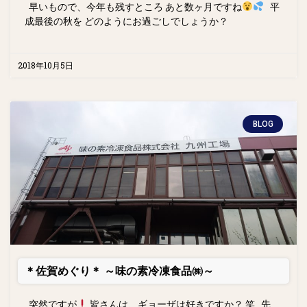
早いもので、今年も残すところ あと数ヶ月ですね
平
成最後の秋を どのようにお過ごしでしょうか？
2018年10月5日
BLOG
＊佐賀めぐり＊ ～味の素冷凍食品㈱～
突然ですが
皆さんは、ギョーザは好きですか？ 笑 先