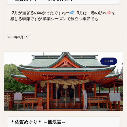
2月が過ぎるの早かったですねー
3月は、春の訪れ
を
感じる季節ですが 卒業シーズンで旅立つ季節でも
2019年3月17日
BLOG
＊佐賀めぐり＊ ～風浪宮～