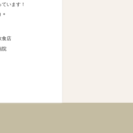
っています！
り＊
飲食店
病院