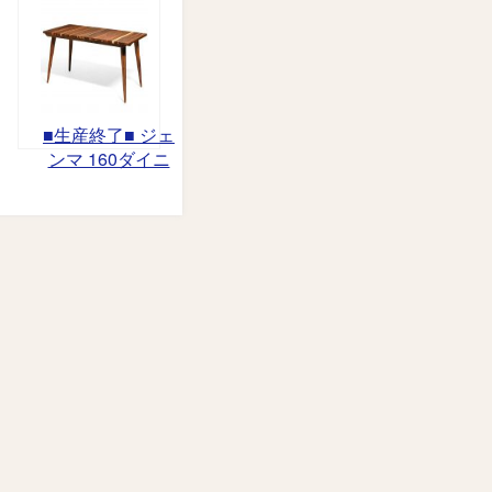
■生産終了■ ジェ
ンマ 160ダイニ
ングテーブル