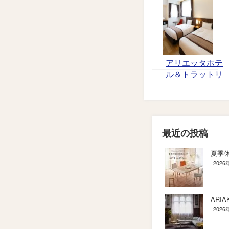
アリエッタホテ
ル＆トラットリ
ア様（東京都品
川区東五反田）
最近の投稿
夏季休
2026
ARIAK
2026