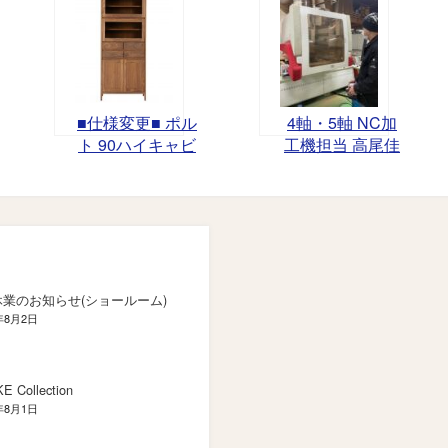
■仕様変更■ ポル
4軸・5軸 NC加
ト 90ハイキャビ
工機担当 高尾佳
ネット
孝
業のお知らせ(ショールーム)
年8月2日
E Collection
年8月1日