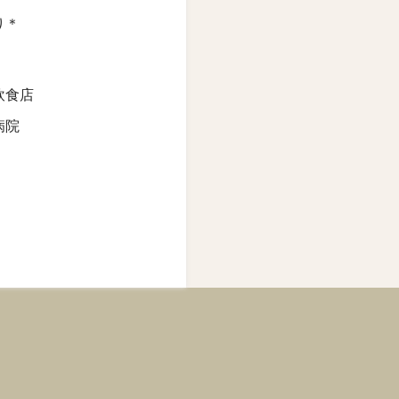
り＊
飲食店
病院