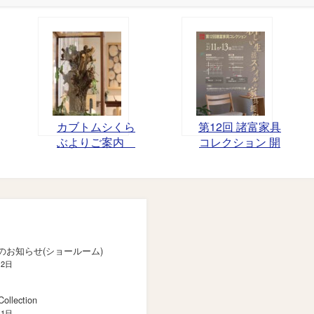
カブトムシくら
第12回 諸富家具
ぶよりご案内
コレクション 開
7/12（月）
催：終了
のお知らせ(ショールーム)
月2日
ollection
月1日