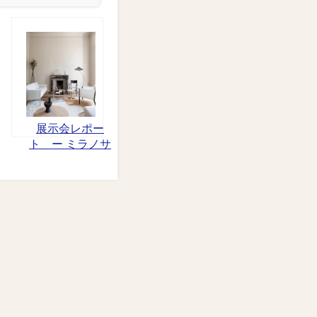
展示会レポー
ト ー ミラノサ
ローネ ー