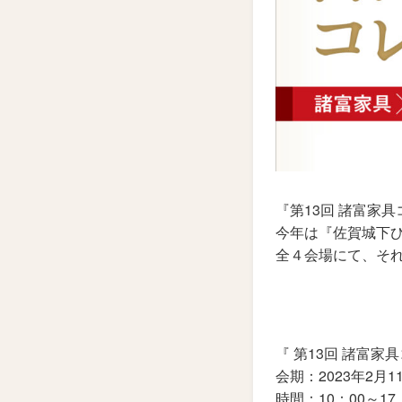
『第13回 諸富家
今年は『佐賀城下
全４会場にて、そ
『 第13回 諸富家
会期：2023年2月
時間：10：00～17