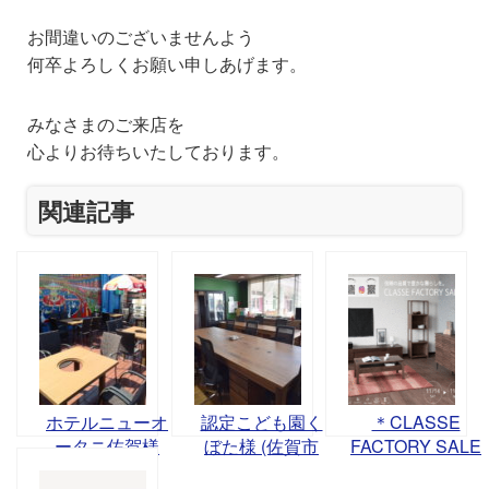
お間違いのございませんよう
何卒よろしくお願い申しあげます。
みなさまのご来店を
心よりお待ちいたしております。
関連記事
ホテルニューオ
認定こども園く
＊CLASSE
ータニ佐賀様
ぼた様 (佐賀市
FACTORY SALE
（佐賀市与賀
久保田)
－信頼の品質で