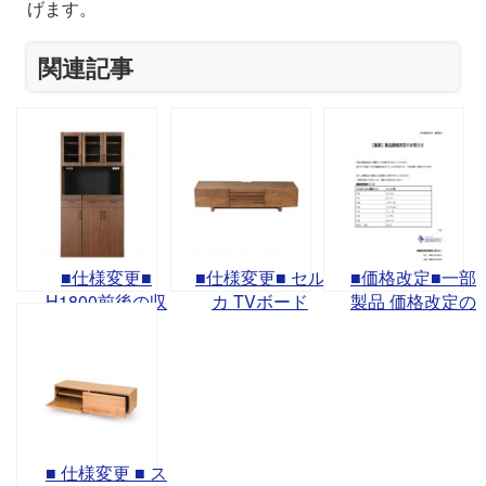
げます。
関連記事
■仕様変更■
■仕様変更■ セル
■価格改定■一部
H1800前後の収
カ TVボード
製品 価格改定の
納家具
お知らせ
■ 仕様変更 ■ ス