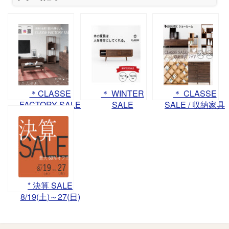
＊CLASSE
＊ WINTER
＊ CLASSE
FACTORY SALE
SALE
SALE / 収納家具
－信頼の品質で
12/11（土）～
フェア 11/12(土)
豊かな暮らし
26（日）＊
～20(日) ＊
を。－開催
* 決算 SALE
8/19(土)～27(日)
*