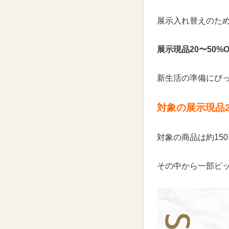
展示入れ替えのた
展示現品20〜50%
新生活の準備にぴ
対象の展示現品20
対象の商品は約15
その中から一部ピ