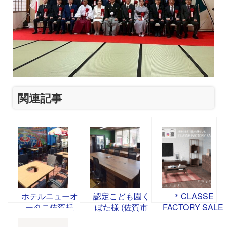
関連記事
ホテルニューオ
認定こども園く
＊CLASSE
ータニ佐賀様
ぼた様 (佐賀市
FACTORY SALE
（佐賀市与賀
久保田)
－信頼の品質で