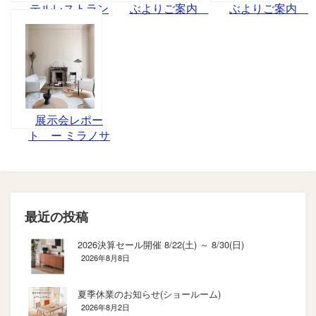
テルレストラン
ぶよりご案内
ぶよりご案内
ショーが開催さ
7/17（土）
☆7/25（日）抽
れました。
選会開催
展示会レポー
ト ー ミラノサ
ローネ ー
最近の投稿
2026決算セール開催 8/22(土) ～ 8/30(日)
2026年8月8日
夏季休業のお知らせ(ショールーム)
2026年8月2日