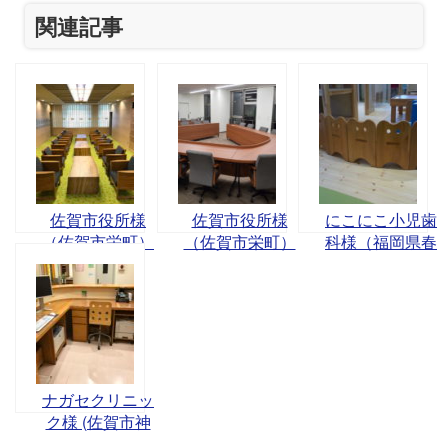
関連記事
佐賀市役所様
佐賀市役所様
にこにこ小児歯
（佐賀市栄町）
（佐賀市栄町）
科様（福岡県春
日市岡本）
ナガセクリニッ
ク様 (佐賀市神
園）