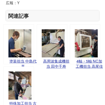
広報：Y
関連記事
塗装担当 中島代
高周波集成機担
4軸・5軸 NC加
喜
当 田中千寿
工機担当 高尾佳
孝
特殊加工担当 古