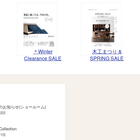
＊Winter
木工まつり &
Clearance SALE
SPRING SALE
－家具と巣ごも
開催！
る、今年の冬。
－開催
のお知らせ(ショールーム)
月2日
ollection
月1日