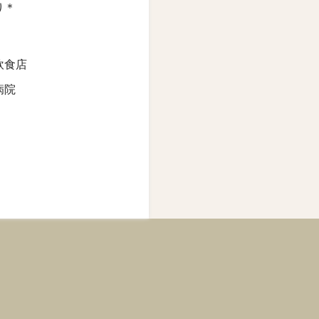
り＊
飲食店
病院