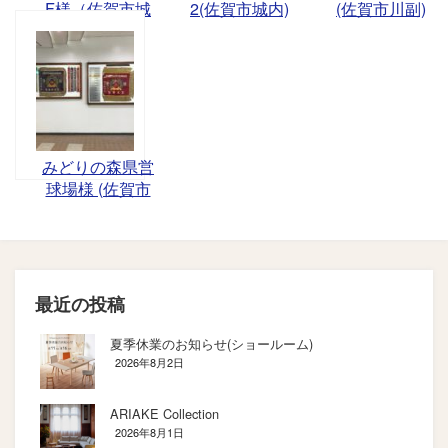
F様（佐賀市城
2(佐賀市城内)
(佐賀市川副)
内）
みどりの森県営
球場様 (佐賀市
久保田)
最近の投稿
夏季休業のお知らせ(ショールーム)
2026年8月2日
ARIAKE Collection
2026年8月1日