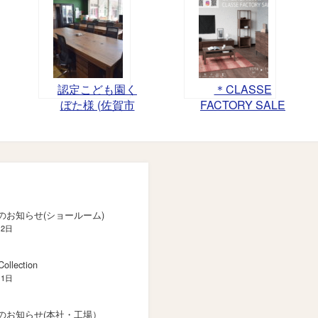
認定こども園く
＊CLASSE
ぼた様 (佐賀市
FACTORY SALE
久保田)
－信頼の品質で
豊かな暮らし
を。－開催
のお知らせ(ショールーム)
月2日
ollection
月1日
のお知らせ(本社・工場）