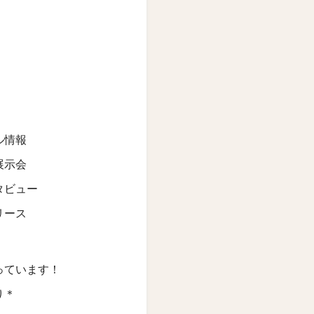
ル情報
展示会
タビュー
リース
っています！
り＊