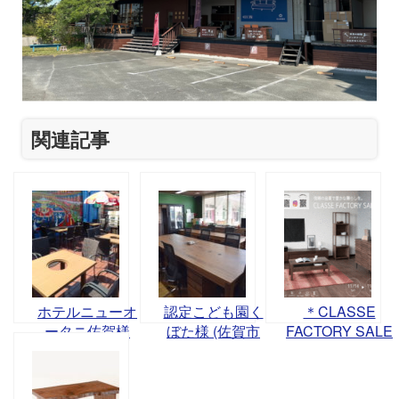
関連記事
ホテルニューオ
認定こども園く
＊CLASSE
ータニ佐賀様
ぼた様 (佐賀市
FACTORY SALE
（佐賀市与賀
久保田)
－信頼の品質で
町）
豊かな暮らし
を。－開催