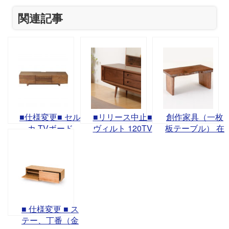
関連記事
■仕様変更■ セル
■リリース中止■
創作家具（一枚
カ TVボード
ヴィルト 120TV
板テーブル） 在
ボード
庫一覧
■ 仕様変更 ■ ス
テー、丁番（金