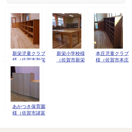
新栄児童クラブ
新栄小学校様
本庄児童クラブ
様（佐賀市新栄
（佐賀市新栄
様（佐賀市本庄
東）
東）
町）
あかつき保育園
様（佐賀市諸富
町）