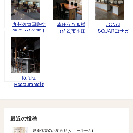
九州佐賀国際空
本庄うなぎ様
JONAI
港様（佐賀市川
（佐賀市本庄
SQUARE(サガ
副町）
町）
テレビ1F)様
Kufuku
Restaurants様
(東京 秋葉原)
最近の投稿
夏季休業のお知らせ(ショールーム)