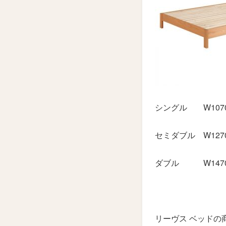
シングル W1070×
セミダブル W1270×
ダブル W1470×L
リーヴス ベッド