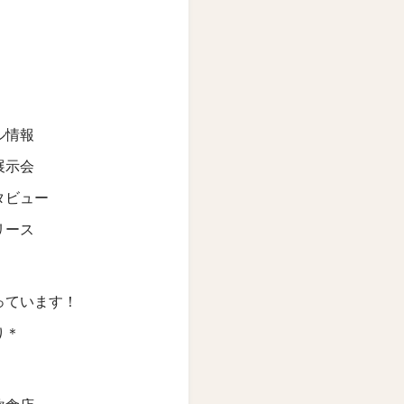
ル情報
展示会
タビュー
リース
っています！
り＊