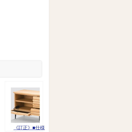
。
《訂正》■仕様