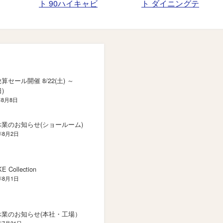
ト 90ハイキャビ
ト ダイニングテ
ネット
ーブル
決算セール開催 8/22(土) ～
日)
年8月8日
業のお知らせ(ショールーム)
年8月2日
E Collection
年8月1日
休業のお知らせ(本社・工場）