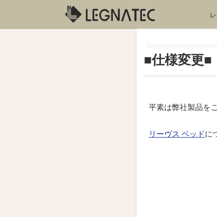
レ
■仕様変更■
平素は弊社製品を
リーヴス ベッド
に