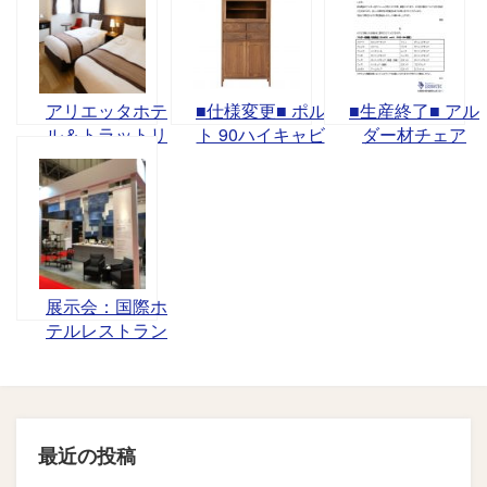
アリエッタホテ
■仕様変更■ ポル
■生産終了■ アル
ル＆トラットリ
ト 90ハイキャビ
ダー材チェア
ア様（東京都品
ネット
川区東五反田）
展示会：国際ホ
テルレストラン
ショーが開催さ
れました。
最近の投稿