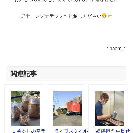
是非、レグナテックへお越しください
* naomi *
関連記事
⁎ 癒やしの空間
ライフスタイル
塗装担当 中島代