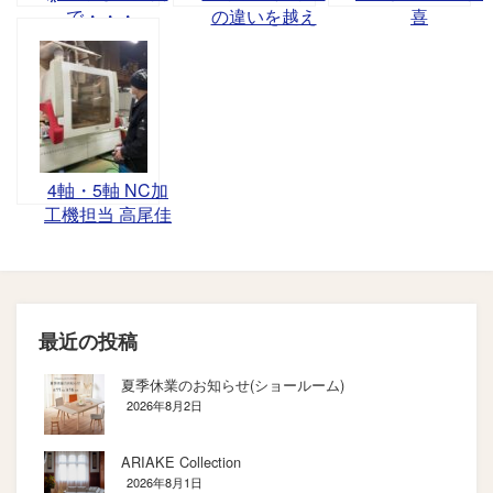
で・・・ ⁎
の違いを越え
喜
て…… -
Kengo Blog-
4軸・5軸 NC加
工機担当 高尾佳
孝
最近の投稿
夏季休業のお知らせ(ショールーム)
2026年8月2日
ARIAKE Collection
2026年8月1日