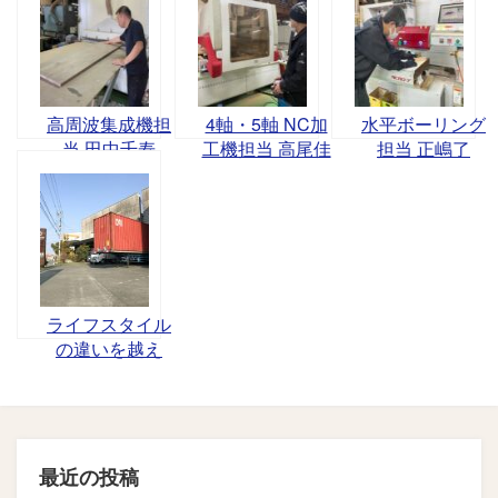
高周波集成機担
4軸・5軸 NC加
水平ボーリング
当 田中千寿
工機担当 高尾佳
担当 正嶋了
孝
ライフスタイル
の違いを越え
て…… -
Kengo Blog-
最近の投稿