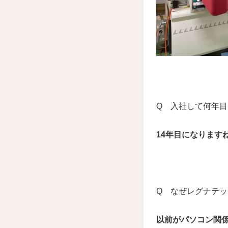
Q 入社して何年
14年目になります
Q なぜレグナテ
以前がパソコン関