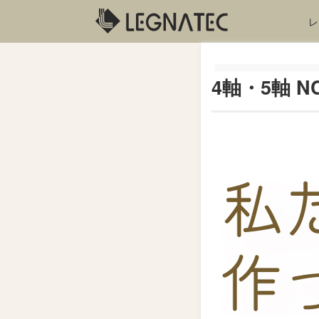
レ
4軸・5軸 