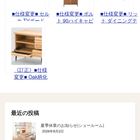
■仕様変更■ セル
■仕様変更■ ポル
■仕様変更■ リッ
カ TVボード
ト 90ハイキャビ
ト ダイニングテ
ネット
ーブル
《訂正》■仕様
変更■ Oak柄化
粧シート生産終
了に伴う変更
最近の投稿
夏季休業のお知らせ(ショールーム)
2026年8月2日